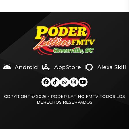
trasladado a recibir
Márquez, ocurrido en mayo
atención médica a la base
de 2025 en su salón de
de Cruz Roja ubicada en el
belleza, y ahora van por
bulevar Gabriel Leyva
Francisco Álvarez, ex pareja
Solano y la avenida
de la influencer e hijo del
Roberto L. Paliza, en la
«R1», capo del Cártel Jalisco
colonia Centro de Culiacán.
Nueva Generación (CJNG).
De acuerdo con la
Se comunicó de la captura
información proporcionada
de Ramón Ángel Álvarez
[…]
Ayala, […]
Android
AppStore
Alexa Skill
COPYRIGHT © 2026 - PODER LATINO FMTV TODOS LOS
DERECHOS RESERVADOS