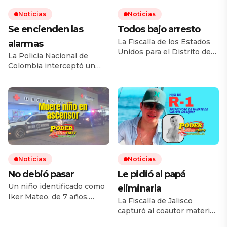
Noticias
Noticias
Se encienden las
Todos bajo arresto
La Fiscalía de los Estados
alarmas
Unidos para el Distrito de
La Policía Nacional de
Arizona anunció la
Colombia interceptó un
desarticulación de una
autobús que cargaba
célula de traficantes de
consigo 420 kilos de
armas que operaba en
nitrato de amonio en el
Phoenix, conformada por al
departamento del Cauca,
menos 20 ciudadanos
en un operativo que, según
estadunidenses y un
las autoridades, permitió
mexicano, que desde
frustrar un presunto
diciembre de 2024 y hasta
atentado en contra la
septiembre de 2025
Fuerza Pública a pocos días
Noticias
Noticias
enviaron armas de fuego a
de la posesión presidencial
México, para al menos una
Le pidió al papá
No debió pasar
de Abelardo de la Espriella.
[…]
Un niño identificado como
La Policía Nacional de […]
eliminarla
Iker Mateo, de 7 años,
La Fiscalía de Jalisco
falleció la noche del lunes 3
capturó al coautor material
de agosto cuando era
del crimen contra Valeria