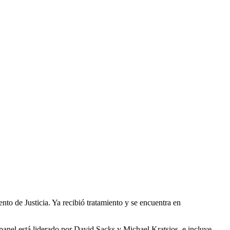
to de Justicia. Ya recibió tratamiento y se encuentra en
 panel está liderado por David Sacks y Michael Kratsios, e incluye