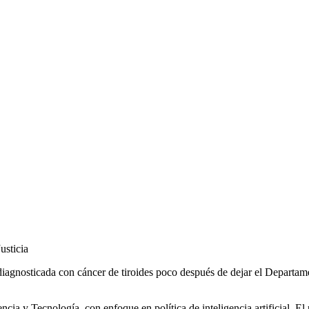
usticia
agnosticada con cáncer de tiroides poco después de dejar el Departamen
ia y Tecnología, con enfoque en política de inteligencia artificial. El