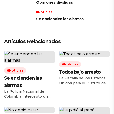
Opiniones divididas
Noticias
Se encienden las alarmas
Artículos Relacionados
Noticias
Noticias
Todos bajo arresto
Se encienden las
La Fiscalía de los Estados
Unidos para el Distrito de
alarmas
Arizona anunció la
La Policía Nacional de
desarticulación de una
Colombia interceptó un
célula de traficantes de
autobús que cargaba
armas que operaba en
consigo 420 kilos de
Phoenix, conformada por al
nitrato de amonio en el
menos 20 ciudadanos