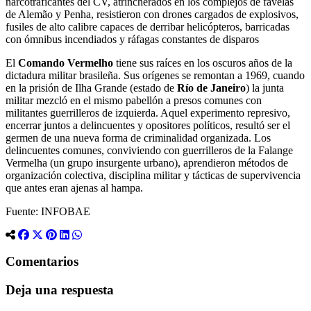
narcotraficantes del CV, atrincherados en los complejos de favelas
de Alemão y Penha, resistieron con drones cargados de explosivos,
fusiles de alto calibre capaces de derribar helicópteros, barricadas
con ómnibus incendiados y ráfagas constantes de disparos
El
Comando Vermelho
tiene sus raíces en los oscuros años de la
dictadura militar brasileña. Sus orígenes se remontan a 1969, cuando
en la prisión de Ilha Grande (estado de
Río de Janeiro
) la junta
militar mezcló en el mismo pabellón a presos comunes con
militantes guerrilleros de izquierda. Aquel experimento represivo,
encerrar juntos a delincuentes y opositores políticos, resultó ser el
germen de una nueva forma de criminalidad organizada. Los
delincuentes comunes, conviviendo con guerrilleros de la Falange
Vermelha (un grupo insurgente urbano), aprendieron métodos de
organización colectiva, disciplina militar y tácticas de supervivencia
que antes eran ajenas al hampa.
Fuente: INFOBAE
Comentarios
Deja una respuesta