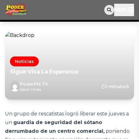
MENU
Noticias
Sigue Viva La Esperanza
PoderFM TV
1 minuto/s
Hace 1 mes
Un grupo de rescatistas logró liberar este jueves a
un
guardia de seguridad del sótano
derrumbado de un centro comercial,
poniendo