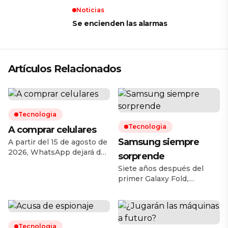
Noticias
Se encienden las alarmas
Artículos Relacionados
Tecnologia
Tecnologia
A comprar celulares
Samsung siempre
A partir del 15 de agosto de
2026, WhatsApp dejará de
sorprende
ser compatible con una
Siete años después del
serie de teléfonos
primer Galaxy Fold,
inteligentes que ya no
Samsung ha decidido
cumplen con los requisitos
cambiar sus proporciones.
mínimos establecidos por
El nuevo Galaxy Z Fold8,
Meta. La medida afectará
presentado este miércoles
principalmente a
Tecnologia