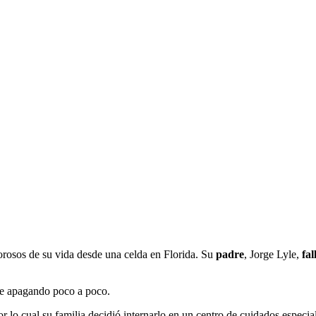
rosos de su vida desde una celda en Florida. Su
padre
, Jorge Lyle,
fal
fue apagando poco a poco.
r lo cual su familia decidió internarlo en un centro de cuidados especi