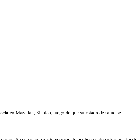
leció
en Mazatlán, Sinaloa, luego de que su estado de salud se
alizados. Su situación se agravó recientemente cuando sufrió una fuerte