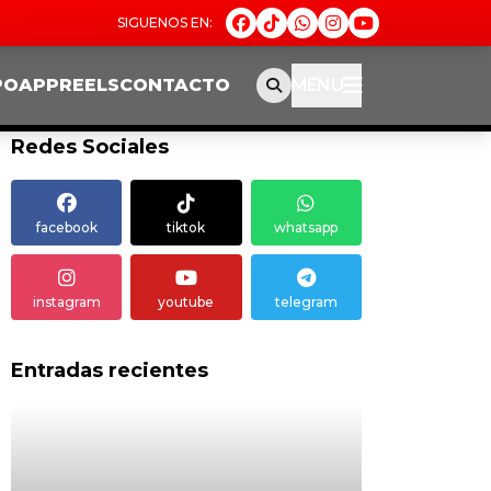
PO
APP
REELS
CONTACTO
MENU
Redes Sociales
facebook
tiktok
whatsapp
instagram
youtube
telegram
Entradas recientes