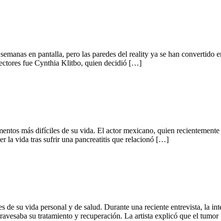
anas en pantalla, pero las paredes del reality ya se han convertido en 
lectores fue Cynthia Klitbo, quien decidió […]
entos más difíciles de su vida. El actor mexicano, quien recientemente
r la vida tras sufrir una pancreatitis que relacionó […]
les de su vida personal y de salud. Durante una reciente entrevista, la i
ravesaba su tratamiento y recuperación. La artista explicó que el tumor