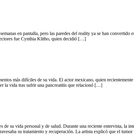
anas en pantalla, pero las paredes del reality ya se han convertido en 
lectores fue Cynthia Klitbo, quien decidió […]
entos más difíciles de su vida. El actor mexicano, quien recientemente
r la vida tras sufrir una pancreatitis que relacionó […]
les de su vida personal y de salud. Durante una reciente entrevista, la i
ravesaba su tratamiento y recuperación. La artista explicó que el tumor