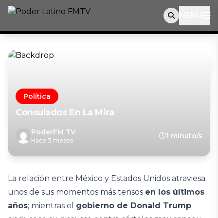
MENU
Política
Consulados En La Mira
PoderFM TV
1 minuto/s
Hace 3 meses
La relación entre México y Estados Unidos atraviesa
unos de sus momentos más tensos
en los últimos
años
; mientras el
gobierno de Donald Trump