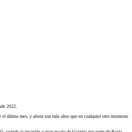
esde 2022.
e el último mes, y ahora son más altos que en cualquier otro momento
22, cuando la invasión a gran escala de Ucrania por parte de Rusia