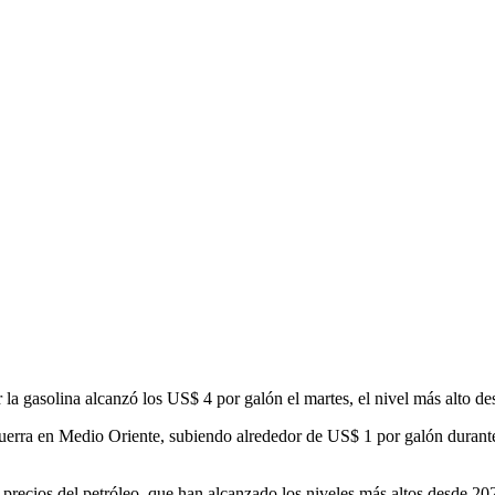
a gasolina alcanzó los US$ 4 por galón el martes, el nivel más alto d
guerra en Medio Oriente, subiendo alrededor de US$ 1 por galón durant
s precios del petróleo, que han alcanzado los niveles más altos desde 20