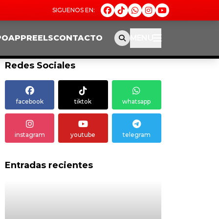
PO
APP
REELS
CONTACTO
MENU
Redes Sociales
facebook
tiktok
whatsapp
instagram
youtube
telegram
Entradas recientes