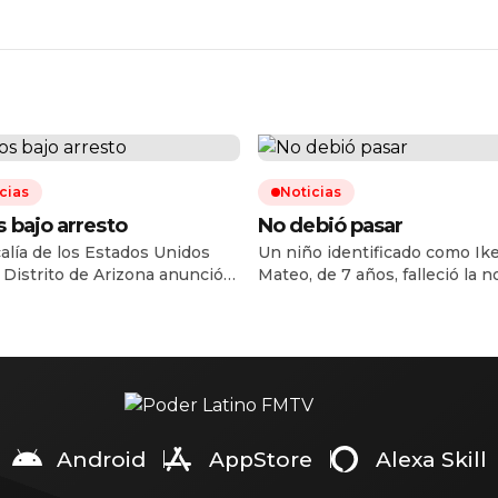
cias
Noticias
 bajo arresto
No debió pasar
calía de los Estados Unidos
Un niño identificado como Ik
l Distrito de Arizona anunció
Mateo, de 7 años, falleció la 
articulación de una célula de
del lunes 3 de agosto cuando 
antes de armas que operaba en
trasladado a recibir atención
x, conformada por al menos
a la base de Cruz Roja ubicada
dadanos estadunidenses y un
bulevar Gabriel Leyva Solano y
no, que desde diciembre de
avenida Roberto L. Paliza, en 
 hasta septiembre de 2025
colonia Centro de Culiacán. D
on armas de fuego a México,
acuerdo con la información
l menos una […]
proporcionada […]
Android
AppStore
Alexa Skill