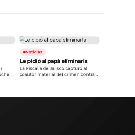
Noticias
Le pidió al papá eliminarla
er
La Fiscalía de Jalisco capturó al
noche
coautor material del crimen contra
era
Valeria Márquez, ocurrido en mayo
 médica
de 2025 en su salón de belleza, y
 en el
ahora van por Francisco Álvarez, ex
 la
pareja de la influencer e hijo del
la
«R1», capo del Cártel Jalisco Nueva
e
Generación (CJNG). Se comunicó de
la captura de Ramón Ángel Álvarez
Ayala, […]