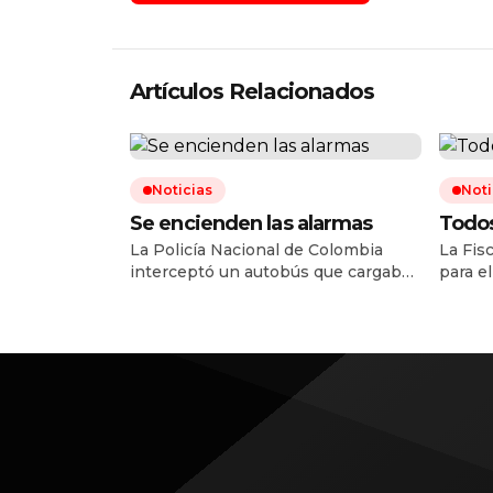
Artículos Relacionados
Noticias
Noti
Se encienden las alarmas
Todos
La Policía Nacional de Colombia
La Fis
interceptó un autobús que cargaba
para e
consigo 420 kilos de nitrato de
la des
amonio en el departamento del
trafic
Cauca, en un operativo que, según
Phoeni
las autoridades, permitió frustrar un
20 ciu
presunto atentado en contra la
mexica
Fuerza Pública a pocos días de la
2024 y
posesión presidencial de Abelardo
enviar
de la Espriella. La Policía Nacional
para a
de […]