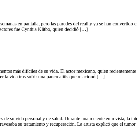
anas en pantalla, pero las paredes del reality ya se han convertido en 
lectores fue Cynthia Klitbo, quien decidió […]
entos más difíciles de su vida. El actor mexicano, quien recientemente
r la vida tras sufrir una pancreatitis que relacionó […]
les de su vida personal y de salud. Durante una reciente entrevista, la i
ravesaba su tratamiento y recuperación. La artista explicó que el tumor