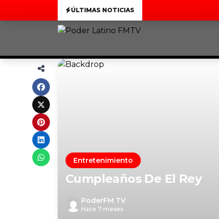
ÚLTIMAS NOTICIAS
Entretenimiento
Cumpleaños De El Rey
PoderFM TV
Hace 7 meses