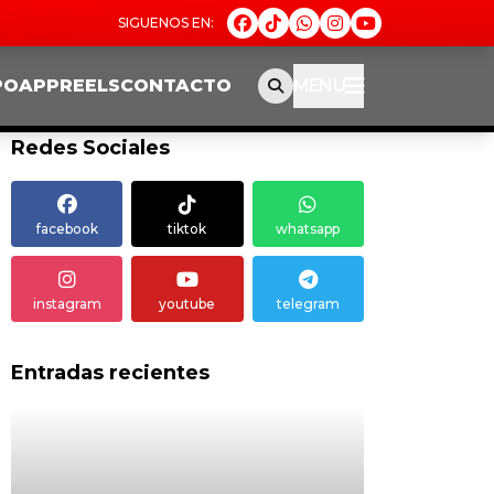
PO
APP
REELS
CONTACTO
MENU
Redes Sociales
facebook
tiktok
whatsapp
instagram
youtube
telegram
Entradas recientes