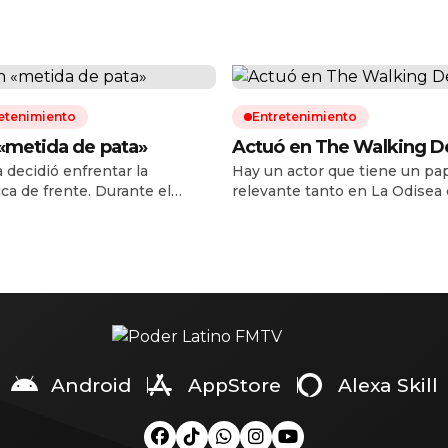
etenimiento
Entretenimiento
«metida de pata»
Actuó en The Walking 
a decidió enfrentar la
Hay un actor que tiene un pa
ca de frente. Durante el
relevante tanto en La Odisea
ue de su primer concierto del
en Spider-Man: Brand New Da
ur en Buenos Aires, la
es Tom Holland. Tampoco es
te española ofreció una
Zendaya La pareja de intérpr
pa pública a sus seguidores
protagonizado el verano
inos luego de la controversia
cinematográfico paseándose 
ovocó al compartir una
photocall en photocall para
ación en redes sociales tras la
promocionar estos dos
 de la Albiceleste frente a
esperadísimos estrenos, pero
 en la […]
una tercera persona que, sin
Android
AppStore
Alexa Skill
acaparar tanta […]