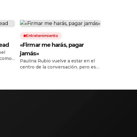
Entretenimiento
Dead
«Firmar me harás, pagar
pel
jamás»
 como
Paulina Rubio vuelve a estar en el
y y no
centro de la conversación, pero esta
vez no por un lanzamiento musical
etes ha
o una presentación en vivo. La
cantante mexicana fue señalada por
de
el reconocido diseñador Michael
Costello, quien aseguró
públicamente que la intérprete
 hay
todavía no le paga dos vestidos que
confeccionó especialmente para ella
antes de su […]