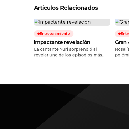
Artículos Relacionados
Entretenimiento
Entr
Impactante revelación
Gran 
La cantante Yuri sorprendió al
Rosalí
revelar uno de los episodios más
polémi
difíciles de su vida personal y de
arranq
salud. Durante una reciente
LUX To
entrevista, la intérprete confesó que
cantan
hace cuatro años fue diagnosticada
discul
con cáncer de intestino, una
argent
enfermedad que decidió mantener
que pr
en secreto mientras atravesaba su
public
tratamiento y recuperación. La
derrota
artista explicó que el tumor […]
España