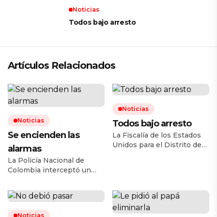
Noticias
Todos bajo arresto
Artículos Relacionados
Noticias
Noticias
Todos bajo arresto
Se encienden las
La Fiscalía de los Estados
Unidos para el Distrito de
alarmas
Arizona anunció la
La Policía Nacional de
desarticulación de una
Colombia interceptó un
célula de traficantes de
autobús que cargaba
armas que operaba en
consigo 420 kilos de
Phoenix, conformada por al
nitrato de amonio en el
menos 20 ciudadanos
departamento del Cauca,
estadunidenses y un
Noticias