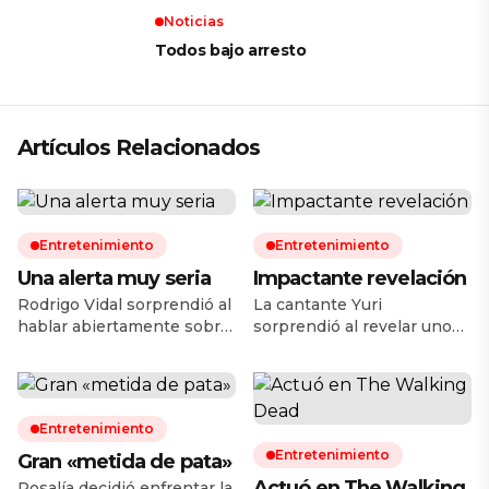
Noticias
Todos bajo arresto
Artículos Relacionados
Entretenimiento
Entretenimiento
Una alerta muy seria
Impactante revelación
Rodrigo Vidal sorprendió al
La cantante Yuri
hablar abiertamente sobre
sorprendió al revelar uno
uno de los momentos más
de los episodios más
difíciles de su vida. El actor
difíciles de su vida personal
mexicano, quien
y de salud. Durante una
recientemente confirmó su
reciente entrevista, la
Entretenimiento
regreso a las telenovelas
intérprete confesó que
Entretenimiento
después de nueve años
hace cuatro años fue
Gran «metida de pata»
alejado de este género,
diagnosticada con cáncer
Actuó en The Walking
Rosalía decidió enfrentar la