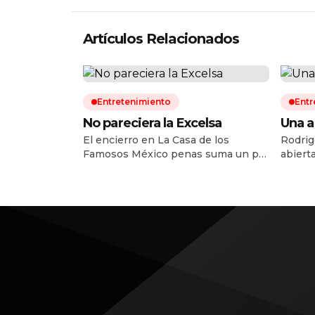
Artículos Relacionados
Entretenimiento
Entr
No pareciera la Excelsa
Una a
El encierro en La Casa de los
Rodrig
Famosos México penas suma un par
abiert
de semanas en pantalla, pero las
moment
paredes del reality ya se han
El act
convertido en un auténtico
recien
confesionario de viejas rencillas y
a las 
chismes no resueltos en el mundo
años a
del espectáculo. Esta vez, la encarga
que ha
de encender los reflectores fue
punto d
Cynthia Klitbo, quien decidió […]
una pa