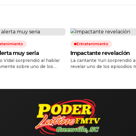
etenimiento
Entretenimiento
lerta muy seria
Impactante revelación
o Vidal sorprendió al hablar
La cantante Yuri sorprendió a
amente sobre uno de los
revelar uno de los episodios 
os más difíciles de su vida.
difíciles de su vida personal y
or mexicano, quien
salud. Durante una reciente
temente confirmó su regreso
entrevista, la intérprete conf
telenovelas después de nueve
hace cuatro años fue diagnos
lejado de este género, reveló
con cáncer de intestino, una
ce un par de años estuvo a
enfermedad que decidió man
e perder la vida tras sufrir
en secreto mientras atravesa
ncreatitis que relacionó […]
tratamiento y recuperación. L
artista explicó que el tumor [