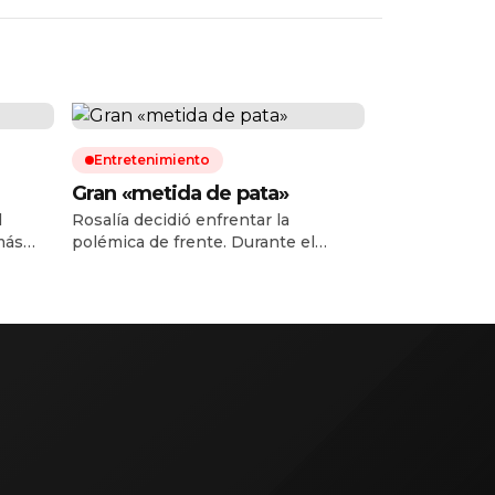
Entretenimiento
Gran «metida de pata»
l
Rosalía decidió enfrentar la
más
polémica de frente. Durante el
 de
arranque de su primer concierto del
LUX Tour en Buenos Aires, la
esó que
cantante española ofreció una
ticada
disculpa pública a sus seguidores
argentinos luego de la controversia
tener
que provocó al compartir una
ba su
publicación en redes sociales tras la
a
derrota de la Albiceleste frente a
…]
España en la […]