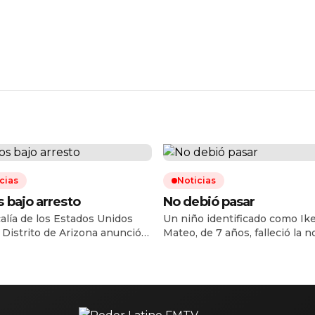
cias
Noticias
 bajo arresto
No debió pasar
calía de los Estados Unidos
Un niño identificado como Ik
l Distrito de Arizona anunció
Mateo, de 7 años, falleció la 
articulación de una célula de
del lunes 3 de agosto cuando 
antes de armas que operaba en
trasladado a recibir atención
x, conformada por al menos
a la base de Cruz Roja ubicada
dadanos estadunidenses y un
bulevar Gabriel Leyva Solano y
no, que desde diciembre de
avenida Roberto L. Paliza, en 