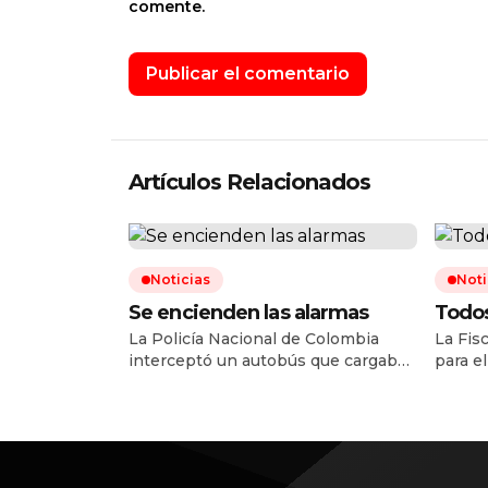
comente.
Artículos Relacionados
Noticias
Noti
Se encienden las alarmas
Todos
La Policía Nacional de Colombia
La Fis
interceptó un autobús que cargaba
para e
consigo 420 kilos de nitrato de
la des
amonio en el departamento del
trafic
Cauca, en un operativo que, según
Phoeni
las autoridades, permitió frustrar un
20 ciu
presunto atentado en contra la
mexica