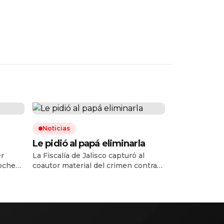
Noticias
Le pidió al papá eliminarla
er
La Fiscalía de Jalisco capturó al
noche
coautor material del crimen contra
era
Valeria Márquez, ocurrido en mayo
 médica
de 2025 en su salón de belleza, y
 en el
ahora van por Francisco Álvarez, ex
 la
pareja de la influencer e hijo del
la
«R1», capo del Cártel Jalisco Nueva