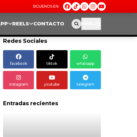
APP
REELS
CONTACTO
MENU
Redes Sociales
facebook
tiktok
whatsapp
instagram
youtube
telegram
Entradas recientes