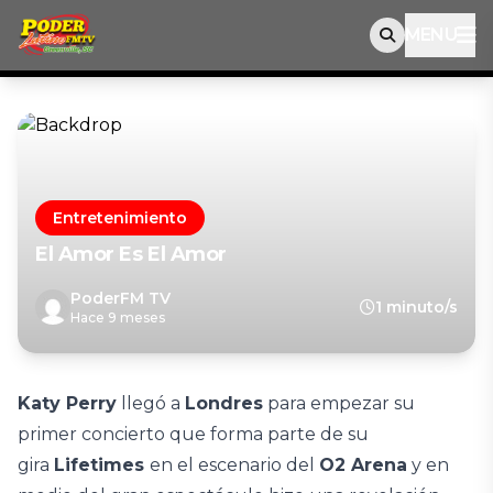
MENU
Entretenimiento
El Amor Es El Amor
PoderFM TV
1 minuto/s
Hace 9 meses
Katy Perry
llegó a
Londres
para empezar su
primer concierto que forma parte de su
gira
Lifetimes
en el escenario del
O2 Arena
y en