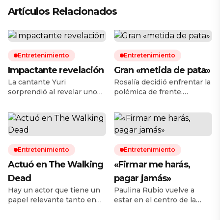
Artículos Relacionados
Entretenimiento
Entretenimiento
Impactante revelación
Gran «metida de pata»
La cantante Yuri
Rosalía decidió enfrentar la
sorprendió al revelar uno
polémica de frente.
de los episodios más
Durante el arranque de su
difíciles de su vida personal
primer concierto del LUX
y de salud. Durante una
Tour en Buenos Aires, la
reciente entrevista, la
cantante española ofreció
intérprete confesó que
una disculpa pública a sus
Entretenimiento
Entretenimiento
hace cuatro años fue
seguidores argentinos
diagnosticada con cáncer
luego de la controversia
Actuó en The Walking
«Firmar me harás,
de intestino, una
que provocó al compartir
Dead
pagar jamás»
enfermedad que decidió
una publicación en redes
mantener en secreto
Hay un actor que tiene un
sociales tras la derrota de la
Paulina Rubio vuelve a
mientras atravesaba su
papel relevante tanto en
Albiceleste frente a España
estar en el centro de la
tratamiento y recuperación.
La Odisea como en Spider-
en la […]
conversación, pero esta
La artista explicó que el
Man: Brand New Day y no
vez no por un lanzamiento