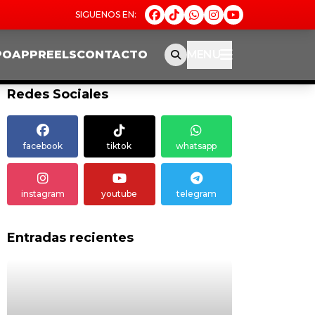
PO
APP
REELS
CONTACTO
MENU
Redes Sociales
facebook
tiktok
whatsapp
instagram
youtube
telegram
Entradas recientes