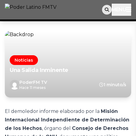
MENU
Noticias
Una Salida Inminente
PoderFM TV
1 minuto/s
Hace 11 meses
El demoledor informe elaborado por la
Misión
Internacional Independiente de Determinación
de los Hechos
, órgano del
Consejo de Derechos