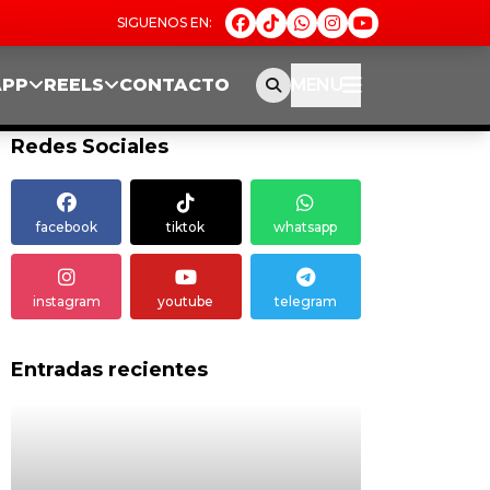
APP
REELS
CONTACTO
MENU
Redes Sociales
facebook
tiktok
whatsapp
instagram
youtube
telegram
Entradas recientes