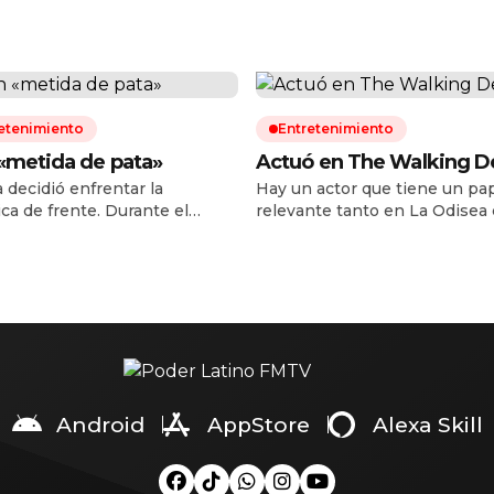
etenimiento
Entretenimiento
«metida de pata»
Actuó en The Walking 
a decidió enfrentar la
Hay un actor que tiene un pa
ca de frente. Durante el
relevante tanto en La Odisea
ue de su primer concierto del
en Spider-Man: Brand New Da
ur en Buenos Aires, la
es Tom Holland. Tampoco es
te española ofreció una
Zendaya La pareja de intérpr
pa pública a sus seguidores
protagonizado el verano
inos luego de la controversia
cinematográfico paseándose 
ovocó al compartir una
photocall en photocall para
ación en redes sociales tras la
promocionar estos dos
 de la Albiceleste frente a
esperadísimos estrenos, pero
 en la […]
una tercera persona que, sin
Android
AppStore
Alexa Skill
acaparar tanta […]