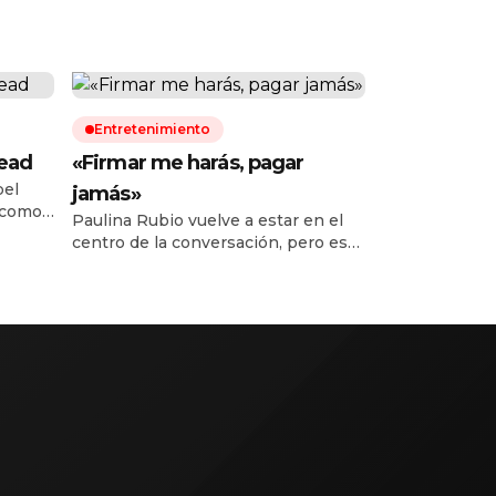
Entretenimiento
Dead
«Firmar me harás, pagar
pel
jamás»
 como
Paulina Rubio vuelve a estar en el
y y no
centro de la conversación, pero esta
vez no por un lanzamiento musical
etes ha
o una presentación en vivo. La
cantante mexicana fue señalada por
de
el reconocido diseñador Michael
Costello, quien aseguró
públicamente que la intérprete
 hay
todavía no le paga dos vestidos que
confeccionó especialmente para ella
antes de su […]