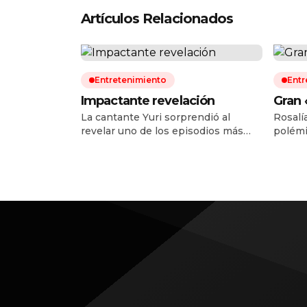
Artículos Relacionados
Entretenimiento
Entr
Impactante revelación
Gran 
La cantante Yuri sorprendió al
Rosalí
revelar uno de los episodios más
polémi
difíciles de su vida personal y de
arranq
salud. Durante una reciente
LUX To
entrevista, la intérprete confesó que
cantan
hace cuatro años fue diagnosticada
discul
con cáncer de intestino, una
argent
enfermedad que decidió mantener
que pr
en secreto mientras atravesaba su
public
tratamiento y recuperación. La
derrota
artista explicó que el tumor […]
España