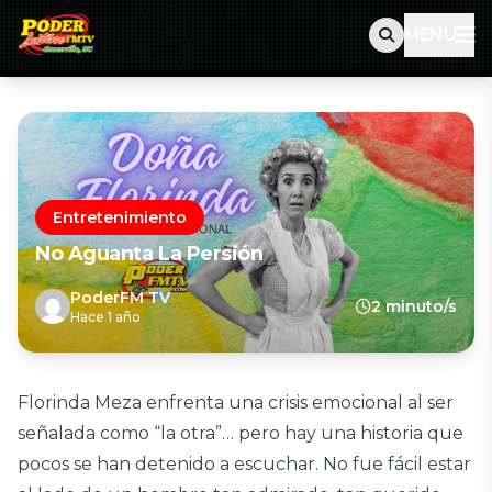
MENU
Entretenimiento
No Aguanta La Persión
PoderFM TV
2 minuto/s
Hace 1 año
Florinda Meza enfrenta una crisis emocional al ser
señalada como “la otra”… pero hay una historia que
pocos se han detenido a escuchar. No fue fácil estar