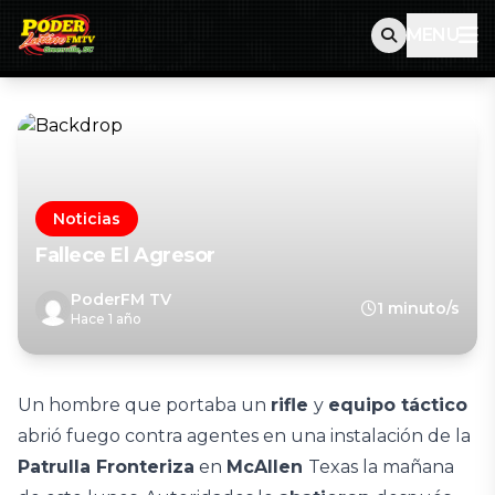
MENU
Noticias
Fallece El Agresor
PoderFM TV
1 minuto/s
Hace 1 año
Un hombre que portaba un
rifle
y
equipo táctico
abrió fuego contra agentes en una instalación de la
Patrulla Fronteriza
en
McAllen
Texas la mañana