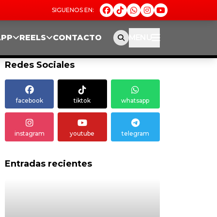
APP
REELS
CONTACTO
MENU
Redes Sociales
facebook
tiktok
whatsapp
instagram
youtube
telegram
Entradas recientes