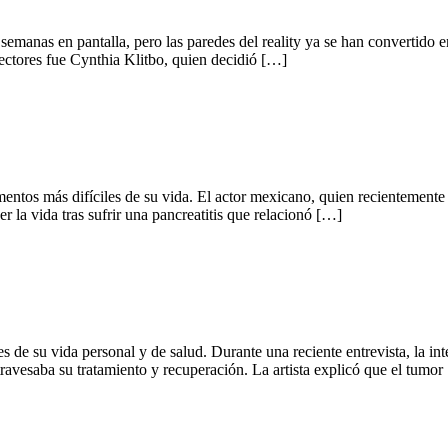
anas en pantalla, pero las paredes del reality ya se han convertido en 
lectores fue Cynthia Klitbo, quien decidió […]
entos más difíciles de su vida. El actor mexicano, quien recientemente
r la vida tras sufrir una pancreatitis que relacionó […]
les de su vida personal y de salud. Durante una reciente entrevista, la i
ravesaba su tratamiento y recuperación. La artista explicó que el tumor