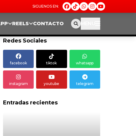
APP
REELS
CONTACTO
MENU
Redes Sociales
facebook
tiktok
whatsapp
instagram
youtube
telegram
Entradas recientes