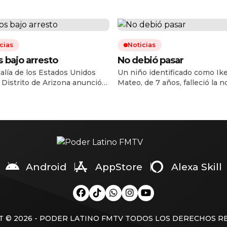
cias
Noticias
 bajo arresto
No debió pasar
calía de los Estados Unidos
Un niño identificado como Ik
l Distrito de Arizona anunció
Mateo, de 7 años, falleció la 
articulación de una célula de
del lunes 3 de agosto cuando 
antes de armas que operaba en
trasladado a recibir atención
x, conformada por al menos
a la base de Cruz Roja ubicada
dadanos estadunidenses y un
bulevar Gabriel Leyva Solano y
no, que desde diciembre de
avenida Roberto L. Paliza, en 
 hasta septiembre de 2025
colonia Centro de Culiacán. D
on armas de fuego a México,
acuerdo con la información
l menos una […]
proporcionada […]
Android
AppStore
Alexa Skill
 © 2026 - PODER LATINO FMTV TODOS LOS DERECHOS 