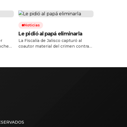
Noticias
Le pidió al papá eliminarla
er
La Fiscalía de Jalisco capturó al
noche
coautor material del crimen contra
era
Valeria Márquez, ocurrido en mayo
 médica
de 2025 en su salón de belleza, y
 en el
ahora van por Francisco Álvarez, ex
 la
pareja de la influencer e hijo del
la
«R1», capo del Cártel Jalisco Nueva
e
Generación (CJNG). Se comunicó de
la captura de Ramón Ángel Álvarez
Ayala, […]
RESERVADOS