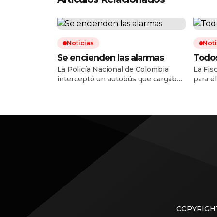
Noticias
Noti
Se encienden las alarmas
Todos
La Policía Nacional de Colombia
La Fis
interceptó un autobús que cargaba
para e
consigo 420 kilos de nitrato de
la des
amonio en el departamento del
trafic
Cauca, en un operativo que, según
Phoeni
las autoridades, permitió frustrar un
20 ciu
presunto atentado en contra la
mexica
Fuerza Pública a pocos días de la
2024 y
posesión presidencial de Abelardo
enviar
de la Espriella. La Policía Nacional
para a
de […]
COPYRIGHT