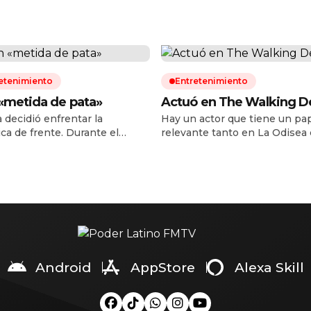
etenimiento
Entretenimiento
«metida de pata»
Actuó en The Walking 
a decidió enfrentar la
Hay un actor que tiene un pa
ca de frente. Durante el
relevante tanto en La Odisea
ue de su primer concierto del
en Spider-Man: Brand New Da
ur en Buenos Aires, la
es Tom Holland. Tampoco es
te española ofreció una
Zendaya La pareja de intérpr
pa pública a sus seguidores
protagonizado el verano
inos luego de la controversia
cinematográfico paseándose 
ovocó al compartir una
photocall en photocall para
ación en redes sociales tras la
promocionar estos dos
 de la Albiceleste frente a
esperadísimos estrenos, pero
 en la […]
una tercera persona que, sin
Android
AppStore
Alexa Skill
acaparar tanta […]