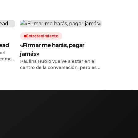
Entretenimiento
Dead
«Firmar me harás, pagar
pel
jamás»
 como
Paulina Rubio vuelve a estar en el
y y no
centro de la conversación, pero esta
vez no por un lanzamiento musical
etes ha
o una presentación en vivo. La
cantante mexicana fue señalada por
de
el reconocido diseñador Michael
Costello, quien aseguró
públicamente que la intérprete
 hay
todavía no le paga dos vestidos que
confeccionó especialmente para ella
antes de su […]