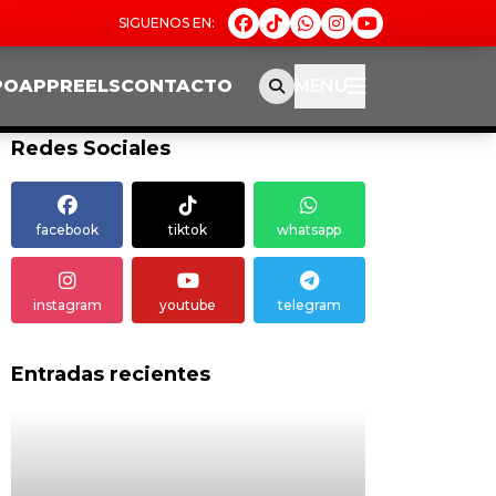
PO
APP
REELS
CONTACTO
MENU
Redes Sociales
facebook
tiktok
whatsapp
instagram
youtube
telegram
Entradas recientes