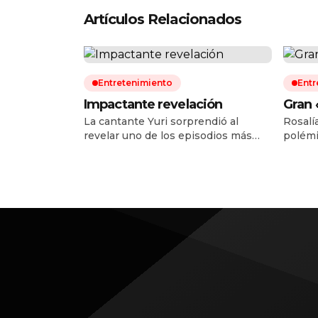
Artículos Relacionados
Entretenimiento
Entr
Impactante revelación
Gran 
La cantante Yuri sorprendió al
Rosalí
revelar uno de los episodios más
polémi
difíciles de su vida personal y de
arranq
salud. Durante una reciente
LUX To
entrevista, la intérprete confesó que
cantan
hace cuatro años fue diagnosticada
discul
con cáncer de intestino, una
argent
enfermedad que decidió mantener
que pr
en secreto mientras atravesaba su
public
tratamiento y recuperación. La
derrota
artista explicó que el tumor […]
España