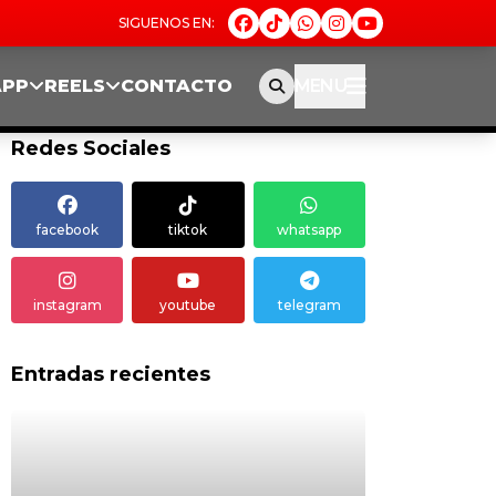
APP
REELS
CONTACTO
MENU
Redes Sociales
facebook
tiktok
whatsapp
instagram
youtube
telegram
Entradas recientes