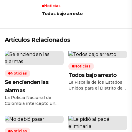
Noticias
Todos bajo arresto
Artículos Relacionados
Noticias
Noticias
Todos bajo arresto
Se encienden las
La Fiscalía de los Estados
Unidos para el Distrito de
alarmas
Arizona anunció la
La Policía Nacional de
desarticulación de una
Colombia interceptó un
célula de traficantes de
autobús que cargaba
armas que operaba en
consigo 420 kilos de
Phoenix, conformada por al
nitrato de amonio en el
menos 20 ciudadanos
departamento del Cauca,
estadunidenses y un
Noticias