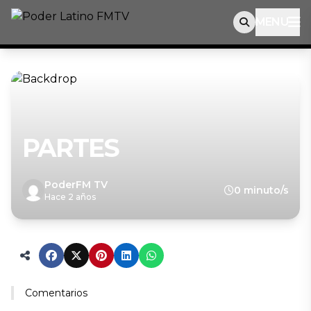
MENU
PARTES
PoderFM TV
0 minuto/s
Hace 2 años
Comentarios