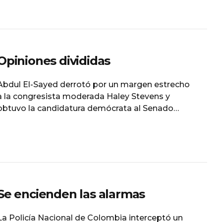
espectáculo. Esta vez, la encarga de encender los
reflectores fue Cynthia Klitbo, quien decidió
Opiniones divididas
Abdul El-Sayed derrotó por un margen estrecho
a la congresista moderada Haley Stevens y
obtuvo la candidatura demócrata al Senado
federal por Michigan. El-Sayed representa al ala
progresista del partido. Cuenta con el respaldo
de Bernie Sanders y Elizabeth Warren y
promueve propuestas como Medicare para
Todos, mayores impuestos a los
multimillonarios y la eliminación
Se encienden las alarmas
La Policía Nacional de Colombia interceptó un