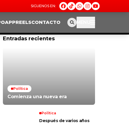
PO
APP
REELS
CONTACTO
MENU
Entradas recientes
Política
Comienza una nueva era
Política
Después de varios años