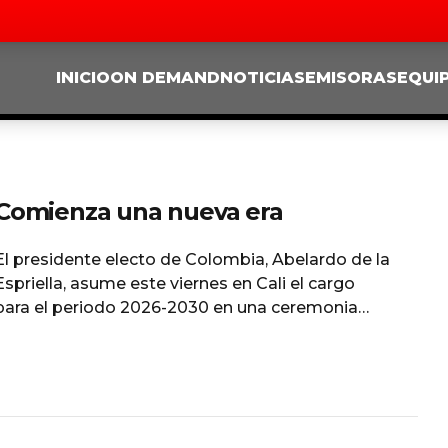
INICIO
ON DEMAND
NOTICIAS
EMISORAS
EQUI
Comienza una nueva era
El presidente electo de Colombia, Abelardo de la
Espriella, asume este viernes en Cali el cargo
para el periodo 2026-2030 en una ceremonia
atípica que se celebra por primera vez fuera de
Bogotá y a la que no asistirá el mandatario
saliente Gustavo Petro. La ceremonia de
investidura, que iniciará a las 3:00 p.m. (4:00