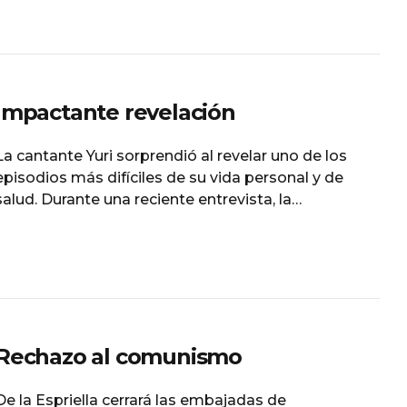
desde diciembre de 2024 y hasta septiembre de
2025 enviaron armas de fuego a México, para al
menos una
Impactante revelación
La cantante Yuri sorprendió al revelar uno de los
episodios más difíciles de su vida personal y de
salud. Durante una reciente entrevista, la
intérprete confesó que hace cuatro años fue
diagnosticada con cáncer de intestino, una
enfermedad que decidió mantener en secreto
mientras atravesaba su tratamiento y
recuperación. La artista explicó que el tumor
Rechazo al comunismo
De la Espriella cerrará las embajadas de