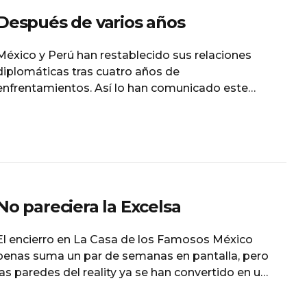
Después de varios años
México y Perú han restablecido sus relaciones
diplomáticas tras cuatro años de
enfrentamientos. Así lo han comunicado este
viernes las cancillerías de ambos países en un
comunicado conjunto. El Gobierno de Claudia
Sheinbaum ha acercado posturas con la
recientemente electa Keiko Fujimori y ha
enterrado un pasado de choques frontales por el
apoyo al expresidente
No pareciera la Excelsa
El encierro en La Casa de los Famosos México
penas suma un par de semanas en pantalla, pero
las paredes del reality ya se han convertido en un
auténtico confesionario de viejas rencillas y
chismes no resueltos en el mundo del