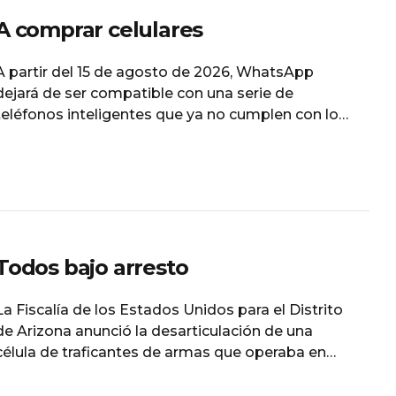
A comprar celulares
A partir del 15 de agosto de 2026, WhatsApp
dejará de ser compatible con una serie de
teléfonos inteligentes que ya no cumplen con los
requisitos mínimos establecidos por Meta. La
medida afectará principalmente a dispositivos
antiguos con versiones desactualizadas de
Android e iOS, cuyos propietarios podrían perder
el acceso a la aplicación de mensajería
Todos bajo arresto
La Fiscalía de los Estados Unidos para el Distrito
de Arizona anunció la desarticulación de una
célula de traficantes de armas que operaba en
Phoenix, conformada por al menos 20
ciudadanos estadunidenses y un mexicano, que