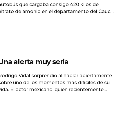
autobús que cargaba consigo 420 kilos de
nitrato de amonio en el departamento del Cauca,
en un operativo que, según las autoridades,
permitió frustrar un presunto atentado en contra
la Fuerza Pública a pocos días de la posesión
presidencial de Abelardo de la Espriella. La
Policía Nacional de
Una alerta muy seria
Rodrigo Vidal sorprendió al hablar abiertamente
sobre uno de los momentos más difíciles de su
vida. El actor mexicano, quien recientemente
confirmó su regreso a las telenovelas después
de nueve años alejado de este género, reveló
que hace un par de años estuvo a punto de
perder la vida tras sufrir una pancreatitis que
relacionó