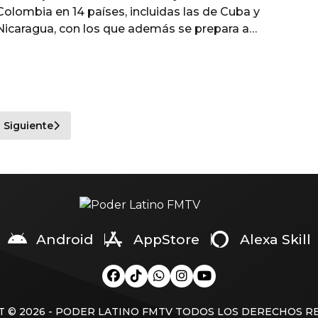
Colombia en 14 países, incluidas las de Cuba y
Nicaragua, con los que además se prepara a
romper relaciones. “En mi Gobierno no habrá
vínculo alguno con tiranías”, aseguró en una de
sus declaraciones en video, al estilo de
alocuciones presidenciales, que transmite los
fines de semana. Y
Siguiente
Android
AppStore
Alexa Skill
 © 2026 - PODER LATINO FMTV TODOS LOS DERECHOS 