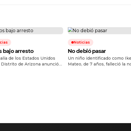
cias
Noticias
 bajo arresto
No debió pasar
calía de los Estados Unidos
Un niño identificado como Ik
l Distrito de Arizona anunció
Mateo, de 7 años, falleció la 
articulación de una célula de
del lunes 3 de agosto cuando 
antes de armas que operaba en
trasladado a recibir atención
x, conformada por al menos
a la base de Cruz Roja ubicada
dadanos estadunidenses y un
bulevar Gabriel Leyva Solano y
no, que desde diciembre de
avenida Roberto L. Paliza, en 
 hasta septiembre de 2025
colonia Centro de Culiacán. D
on armas de fuego a México,
acuerdo con la información
l menos una […]
proporcionada […]