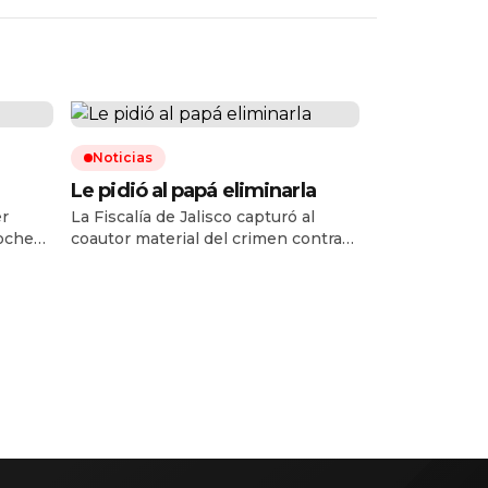
Noticias
Le pidió al papá eliminarla
er
La Fiscalía de Jalisco capturó al
noche
coautor material del crimen contra
era
Valeria Márquez, ocurrido en mayo
 médica
de 2025 en su salón de belleza, y
 en el
ahora van por Francisco Álvarez, ex
 la
pareja de la influencer e hijo del
la
«R1», capo del Cártel Jalisco Nueva
e
Generación (CJNG). Se comunicó de
la captura de Ramón Ángel Álvarez
Ayala, […]