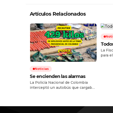
Artículos Relacionados
Noti
Todos
La Fis
para e
la des
trafic
Noticias
Phoeni
20 ciu
Se encienden las alarmas
mexica
La Policía Nacional de Colombia
2024 y
interceptó un autobús que cargaba
enviar
consigo 420 kilos de nitrato de
para a
amonio en el departamento del
Cauca, en un operativo que, según
las autoridades, permitió frustrar un
presunto atentado en contra la