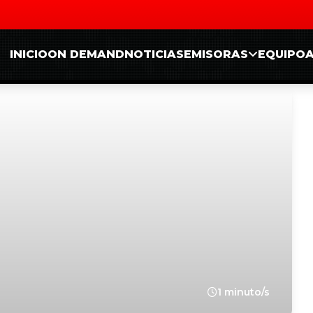
INICIO
ON DEMAND
NOTICIAS
EMISORAS
EQUIPO
l
1 minuto/s